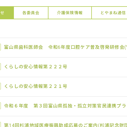
らせ
各委員会
介護保険情報
とやまね通信
富山県歯科医師会 令和6年度口腔ケア普及啓発研修会(Yo
くらしの安心情報第２２２号
くらしの安心情報第２２１号
令和６年度 第３回富山県孤独・孤立対策官民連携プラ
第14回杉浦地域医療振興助成応募のご案内(杉浦記念財団