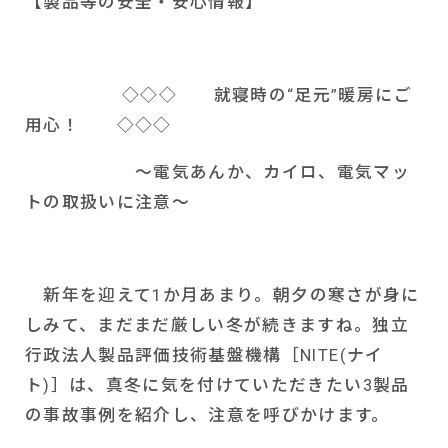
【製品等の安全・安心情報】
◇◇◇ 就寝時の“足元”暖房にご
用心！ ◇◇◇
～電気あんか、カイロ、電気マッ
トの取扱いに注意～
新年を迎えて
1
か月あまり。朝夕の寒さが身に
しみて、まだまだ厳しい冬が続きますね。独立
行政法人製品評価技術基盤機構［
NITE(
ナイ
ト
)
］は、真冬に気を付けていただきたい
3
製品
の事故事例を紹介し、注意を呼びかけます。