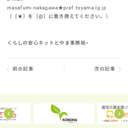
masafumi.nakagawa
★
pref.toyama.lg.jp
（［★］を［
@
］に置き換えてください。）
くらしの安心ネットとやま事務局
=
前の記事
次の記事
Prev
N