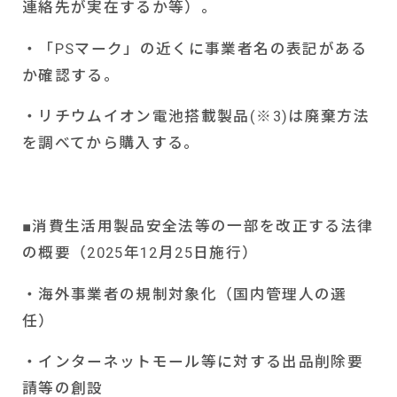
連絡先が実在するか等）。
・「
PS
マーク」の近くに事業者名の表記がある
か確認する。
・リチウムイオン電池搭載製品
(
※
3)
は廃棄方法
を調べてから購入する。
■消費生活用製品安全法等の一部を改正する法律
の概要（
2025
年
12
月
25
日施行）
・海外事業者の規制対象化（国内管理人の選
任）
・インターネットモール等に対する出品削除要
請等の創設