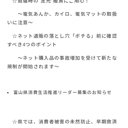
☆就寝時の“足元”暖房にご用心！
～電気あんか、カイロ、電気マットの取扱
いに注意～
☆ネット通販の落とし穴「ポチる」前に確認
すべき
4
つのポイント
～ネット購入品の事故増加を受けて新たな
規制が開始されます～
富山県消費生活推進リーダー募集のお知らせ
☆県では、消費者被害の未然防止、早期救済