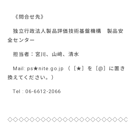
《問合せ先》
独立行政法人製品評価技術基盤機構 製品安
全センター
担当者：宮川、山﨑、清水
Mail: ps
★
nite.go.jp
（［★］を［
@
］に置き
換えてください。）
Tel : 06-6612-2066
◇◇◇◇◇◇◇◇◇◇◇◇◇◇◇◇◇◇◇◇◇◇◇