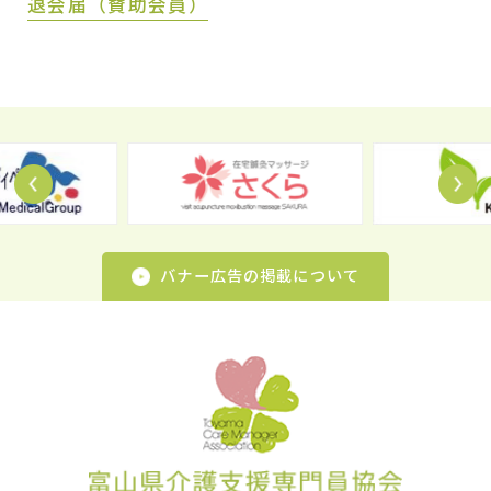
退会届（賛助会員）
Prev
N
バナー広告の掲載について