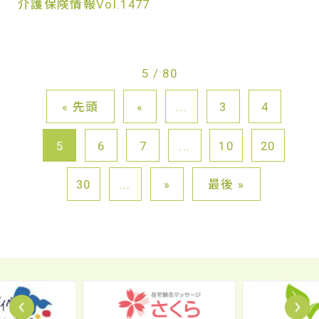
介護保険情報Vol.1477
5 / 80
« 先頭
«
...
3
4
5
6
7
...
10
20
30
...
»
最後 »
Prev
N