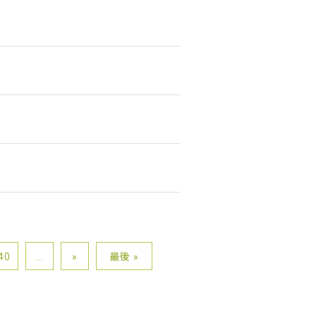
40
...
»
最後 »