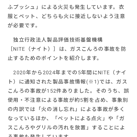
ふプッシュ」による火災も発生しています。衣
服とペット、どちらも火に接近しないよう注意
が必要です。
独立行政法人製品評価技術基盤機構
［
NITE
（ナイト）］は、ガスこんろの事故を防
止するためのポイントを紹介します。
2020
年から
2024
年までの
5
年間に
NITE
（ナイ
ト）に通知された製品事故情報
(
※
1)
では、ガス
こんろの事故が
152
件ありました。そのうち、誤
使用・不注意による事故が約
5
割を占め、事象別
の内訳では「火の消し忘れ」による事故が多く
なっているほか、「ペットによる点火」や「ガ
スこんろやグリルの汚れを放置」することによ
る事故も発生しています。