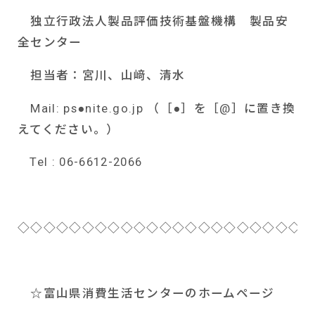
独立行政法人製品評価技術基盤機構 製品安
全センター
担当者：宮川、山﨑、清水
Mail: ps
●
nite.go.jp
（［●］を［
@
］に置き換
えてください。）
Tel : 06-6612-2066
◇◇◇◇◇◇◇◇◇◇◇◇◇◇◇◇◇◇◇◇◇◇◇
☆富山県消費生活センターのホームページ